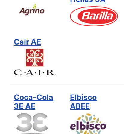
Cair AE
Coca-Cola
Elbisco
3E AE
ABEE