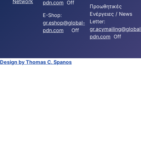
Network
pdn.com
Off
Προωθητικές
Ενέργειες / News
E-Shop:
Letter:
gr.eshop@global-
gr.acymailing@global
pdn.com
Off
pdn.com
Off
Design by Thomas C. Spanos