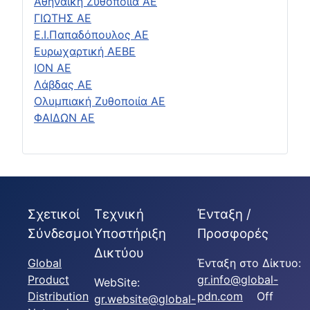
Αθηναϊκή Ζυθοποιία ΑΕ
ΓΙΩΤΗΣ ΑΕ
Ε.Ι.Παπαδόπουλος ΑΕ
Ευρωχαρτική ΑΕΒΕ
ΙΟΝ ΑΕ
Λάβδας ΑΕ
Ολυμπιακή Ζυθοποιία ΑΕ
ΦΑΙΔΩΝ ΑΕ
Σχετικοί
Τεχνική
Ένταξη /
Σύνδεσμοι
Υποστήριξη
Προσφορές
Δικτύου
Global
Ένταξη στο Δίκτυο:
Product
gr.info@global-
WebSite:
Distribution
pdn.com
Off
gr.website@global-